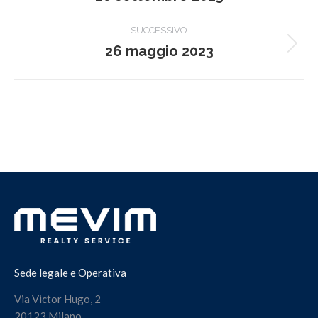
precedente:
i
SUCCESSIVO
26 maggio 2023
post
Prossimo
post:
Sede legale e Operativa
Via Victor Hugo, 2
20123 Milano