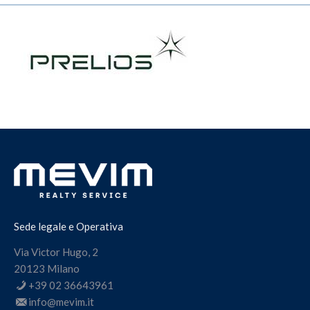
Sede legale e Operativa
Via Victor Hugo, 2
20123 Milano
+39 02 36643961
info@mevim.it